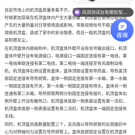
目前市场上的机顶盒质量参差不齐，多数结构简单，在夏季使用的
风洞测试台有哪些型号可选？
时候更加容易在机顶盒体内产生大量热量，机顶盒在使用过程中会
产生的大量热量对日常使用造成影响，导致视频信号不稳定，甚至
烧毁机顶盒，造成了家中的安全隐患，而且一般机顶盒的风扇处容
易积攒灰尘。
在机顶盒体内部结构中，机顶盒体外壁开设有信号输出接口，机顶
盒体外壁开设有电源接口，电源接口一端固定连接有第一电线，第
一电线串联连接有第二电线，第二电线一端连接至有风扇制动电
机，机顶盒体右侧设置有盒体，盒体顶部设置有导热盖，导热盖顶
部固定连接有导热铜管，盒体一侧固定连接有第一水箱，第一水箱
一侧固定连接有开关，第一水箱一侧固定连接有喷头，盒体另一侧
连通有第二水箱，导热铜管两侧分别固定连接有翅片，机顶盒体右
侧外壁上开设有散热口，机顶盒体底部一侧表面设置有第一活扣，
机顶盒体底部一侧表面设置有第二活扣，机顶盒体一端固定连接有
天线。
同时，机顶盒风扇数量配置三个，且风扇以导热铜管的右侧面的中
心为对称轴均匀设置在导热铜管上。盒体底部固定设置在机顶盒体