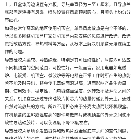
上，且盒体周边设置有挡板。导热盖直径为三至五厘米，且导热盖
底部固定连接有风扇。喷头设置在风扇顶部圆心，且喷头上均匀分
布细孔。
如果在常年高温的地区使用机顶盒，单靠风扇散热是完全不够的，
所以很多网络机顶盒厂家对机顶盒内部安装的风扇进行改造，改造
包括散热方式、导热材料等方面，从根本上解决机顶盒无法连续工
作的问题。
导热硅胶片柔软、导热绝缘、特别是其可压缩性好，厚度均可适应
不同机顶盒的空间范围，可控性好。一般而言，家用电器如电磁
炉、电饭煲、机顶盒、微波炉等等电器在正常工作时所产生的热能
若不能及时导出，将会使电器结面温过高，进而影响产品生命周
期、使用效率、稳定性，而电器结面温度、运转效率及寿命之间的
关系。机顶盒是通过导热硅胶片将芯片的热量传递到外壳上，通过
自然对流散热的方式，所以不用担心由于外壳太热而烧坏机顶盒。
在机顶盒的主IC或温度高的部件与散热片或机顶盒的外壳之间使用
软性导热硅胶片，可以使温度下降18度左右。
导热硅胶片是填充发热器件和散热片或金属底座之间的空气间隙，
导热硅胶片的柔性、弹性特征使其能够用于覆盖非常不平整的表