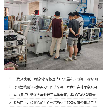
【发货快讯】同城2小时极速达！“风量和压力测试设备”顺
利发出
跨国连线见证硬核实力！西班牙客户赴我厂实地考察风洞
测试设备
实力见证！浙江大学赴我司实地考察，JX-WT4微型风量
测试台次日敲定合作
乘势而上，焕新启航！广州精秀热工设备有限公司新厂房