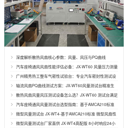
CPU散热风扇风量测试怎么做？
在电脑硬件圈，DIY玩家们常说“风道是散热的第一生
命……
深度解析散热风扇核心参数：风量、风压与PQ曲线
7.5kw风机风量是多少？
汽车座椅通风风扇性能评估必备：JX-WT60 风量压力测量
在工业生产和设备选型中，很多客户都会遇到一个问
装置技术详解
广州精秀热工整车气密性试验台：专业汽车密封性测试设
题……
备厂家的高效方案
轴流风扇PQ曲线测试方案：JX-WT60风量测试台精准生
成性能曲线
散热风扇风量风压测试设备怎么选？JX-WT60 测试台满足
风机风量怎么计算？
多场景测试需求
汽车座椅通风风量测试台选型指南：基于AMCA210标准
风机风量是衡量风机送排风能力的核心技术参数，直
的JX-WT60全面解析
微型风量测试台 JX-WT4-基于AMCA210标准 微型风扇性
接……
能测试首选设备
微型风量测试台厂家直供 JX-WT4高配版 8小时响应24小