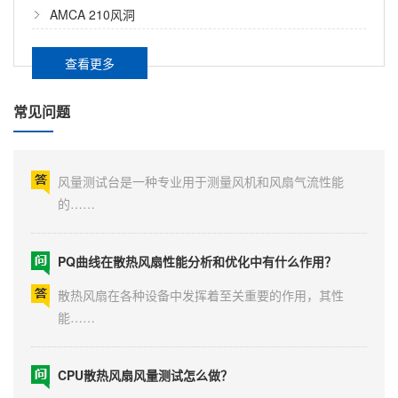
时上门服务
AMCA 210风洞
风量测试台的原理是什么？
风量测试台是一种用于测量风机和风扇气流性能的高
查看更多
精……
常见问题
风量测试台怎么出测试报告？
风量测试台是一种专业用于测量风机和风扇气流性能
的……
PQ曲线在散热风扇性能分析和优化中有什么作用？
散热风扇在各种设备中发挥着至关重要的作用，其性
能……
CPU散热风扇风量测试怎么做？
在电脑硬件圈，DIY玩家们常说“风道是散热的第一生